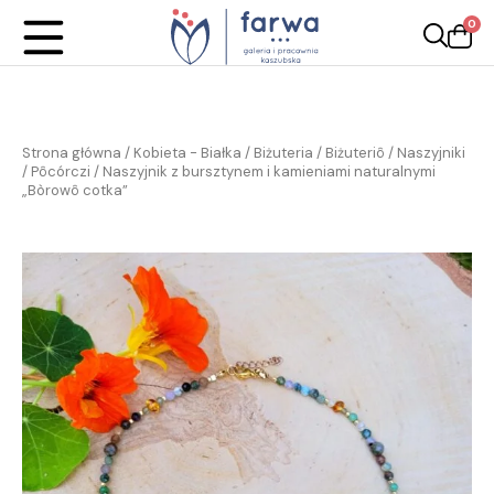
0
Strona główna
/
Kobieta - Białka
/
Biżuteria / Biżuteriô
/
Naszyjniki
/ Pôcórczi
/ Naszyjnik z bursztynem i kamieniami naturalnymi
„Bòrowô cotka”