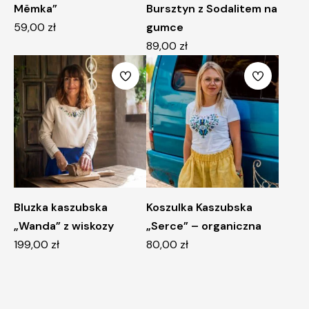
Mëmka”
Bursztyn z Sodalitem na
59,00
zł
gumce
89,00
zł
Bluzka kaszubska
Koszulka Kaszubska
„Wanda” z wiskozy
„Serce” – organiczna
199,00
zł
80,00
zł