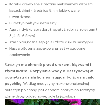
Koraliki drewniane z ręcznie malowanymi wzorami
kaszubskimi - średnica 9mm, lakierowane i
utwardzone.
Bursztyn bałtycki naturalny
Agat indyjski, labradoryt, apatyt, rubin z zoisytem (
3 ,4, 5 i 6,5mm)
stal chirurgiczna zapięcia i złote kulki w naszyjniku
Nasza biżuteria zapakowana jest w ozdobne
opakowanie
Bursztyn
ma chronić przed urokami, klątwami i
złymi ludźmi.
Rozpylenie wody bursztynowej w
powietrzu działa hormonizująca i kojąco na ciało i
psychikę
. Według medycyny niekonwencjonalnej
bursztyn polecany jest osobom chorym na tarczycę,
górne drogi oddechowe, bóle kręgosłupa.