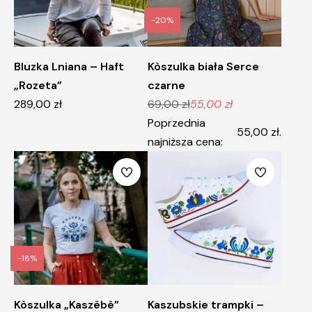
-20%
Bluzka Lniana – Haft
Kòszulka biała Serce
„Rozeta”
czarne
289,00
zł
69,00
zł
55,00
zł
Pierwotna
Aktualna
Poprzednia
cena
cena
55,00
zł
.
najniższa cena:
wynosiła:
wynosi:
69,00 zł.
55,00 zł.
-18%
Kòszulka „Kaszëbë”
Kaszubskie trampki –