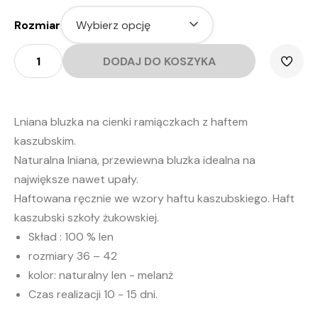
Rozmiar
ilość
Lniana
DODAJ DO KOSZYKA
Bluzka
na
ramiączkach
"Margaretka"
-
czarny
Lniana bluzka na cienki ramiączkach z haftem
kaszubskim.
Naturalna lniana, przewiewna bluzka idealna na
największe nawet upały.
Haftowana ręcznie we wzory haftu kaszubskiego. Haft
kaszubski szkoły żukowskiej.
Skład : 100 % len
rozmiary 36 – 42
kolor: naturalny len - melanż
Czas realizacji 10 - 15 dni.