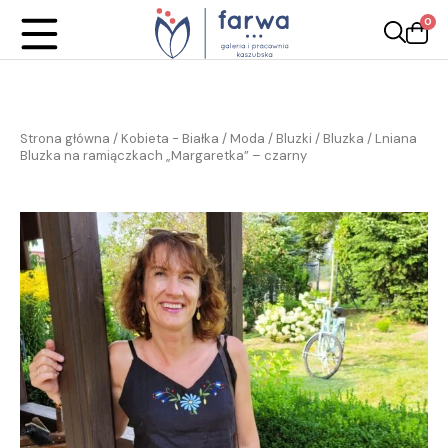
0
Strona główna
/
Kobieta - Białka
/
Moda
/
Bluzki / Bluzka
/ Lniana
Bluzka na ramiączkach „Margaretka” – czarny