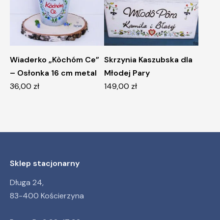
Wiaderko „Kòchóm Ce”
Skrzynia Kaszubska dla
– Osłonka 16 cm metal
Młodej Pary
36,00
zł
149,00
zł
Sklep stacjonarny
Długa 24,
83-400 Kościerzyna