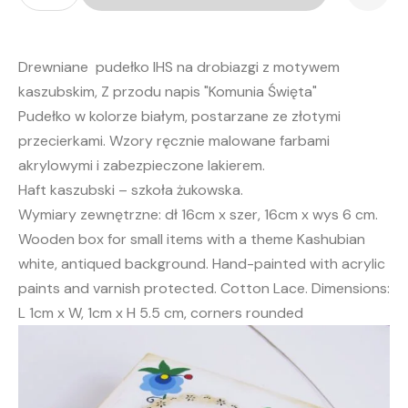
"IHS"
-
białe
Drewniane pudełko IHS na drobiazgi z motywem
kaszubskim, Z przodu napis "Komunia Święta"
Pudełko w kolorze białym, postarzane ze złotymi
przecierkami. Wzory ręcznie malowane farbami
akrylowymi i zabezpieczone lakierem.
Haft kaszubski – szkoła żukowska.
Wymiary zewnętrzne: dł 16cm x szer, 16cm x wys 6 cm.
Wooden box for small items with a theme Kashubian
white, antiqued background. Hand-painted with acrylic
paints and varnish protected. Cotton Lace. Dimensions:
L 1cm x W, 1cm x H 5.5 cm, corners rounded