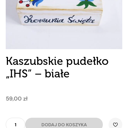
Kaszubskie pudełko
„IHS” – białe
59,00
zł
ilość
Kaszubskie
DODAJ DO KOSZYKA
pudełko