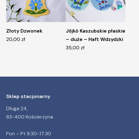
Złoty Dzwonek
Jôjkò Kaszubskie płaskie
20,00
zł
– duże – Haft Wdzydzki
35,00
zł
Sklep stacjonarny
Długa 24,
83-400 Kościerzyna
Pon – Pt 9:30-17:30