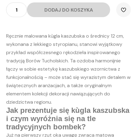
ilość
Kùgla
DODAJ DO KOSZYKA
kaszubska
-
haft
borowiacki
-
styropianowa
12
cm
Ręcznie malowana kùgla kaszubska o średnicy 12 cm,
wykonana z lekkiego styropianu, stanowi wyjątkowy
przykład współczesnego rękodzieła inspirowanego
tradycją Borów Tucholskich. Ta ozdoba harmonijnie
łączy w sobie estetykę kaszubskiego wzornictwa z
funkcjonalnością – może stać się wyrazistym detalem w
świątecznych aranżacjach, a także oryginalnym
elementem kolekcji dekoracji nawiązujących do
dziedzictwa regionu.
Jak prezentuje się kùgla kaszubska
i czym wyróżnia się na tle
tradycyjnych bombek?
Już na pierwszy rzut oka uwagę zwraca matowa