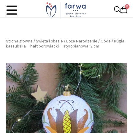
0
Strona główna
/
Święta i okazje
/
Boże Narodzenie / Gòdë
/ Kùgla
kaszubska – haft borowiacki – styropianowa 12 cm