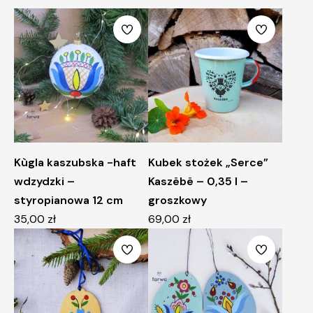
Kùgla kaszubska -haft
Kubek stożek „Serce”
wdzydzki –
Kaszëbë – 0,35 l –
styropianowa 12 cm
groszkowy
35,00
zł
69,00
zł