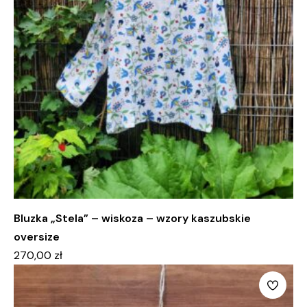
Bluzka „Stela” – wiskoza – wzory kaszubskie
oversize
270,00
zł