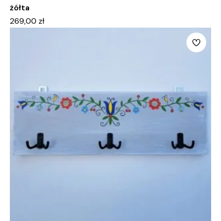
żółta
269,00
zł