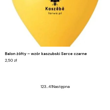
Balon żółty – wzór kaszubski Serce czarne
2,50
zł
1
2
3
…
41
Następna