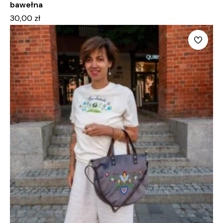
bawełna
30,00
zł