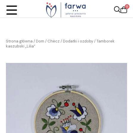
0
Strona główna
/
Dom / Chëcz
/
Dodatki i ozdoby
/ Tamborek
kaszubski „Lilia”