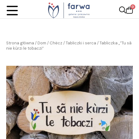
0
Strona główna
/
Dom / Chëcz
/
Tabliczki i serca
/ Tabliczka „”Tu sã
nie kùrzi le tobaczi”