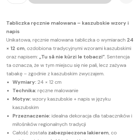
sã
nie
kùrzi
le
tobaczi"
Tabliczka ręcznie malowana – kaszubskie wzory i
napis
Unikatowa, ręcznie malowana tabliczka o wymiarach
24
× 12 cm
, ozdobiona tradycyjnymi wzorami kaszubskimi
oraz napisem:
„Tu sã nie kùrzi le tobaczi”
. Sentencja
ta oznacza, że w tym miejscu się nie pali, lecz zażywa
tabakę – zgodnie z kaszubskim zwyczajem.
Wymiary:
24 × 12 cm
Technika:
ręczne malowanie
Motyw:
wzory kaszubskie + napis w języku
kaszubskim
Przeznaczenie:
idealna dekoracja dla tabaczników i
miłośników regionalnych tradycji
Całość została
zabezpieczona lakierem
, co