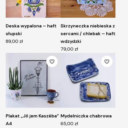
Deska wypalona – haft
Skrzyneczka niebieska z
słupski
sercami / chlebak – haft
89,00
zł
wdzydzki
79,00
zł
Plakat „Jô jem Kaszëba”
Mydelniczka chabrowa
A4
65,00
zł