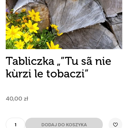
Tabliczka „”Tu sã nie
kùrzi le tobaczi”
40,00
zł
ilość
Tabliczka
DODAJ DO KOSZYKA
""Tu