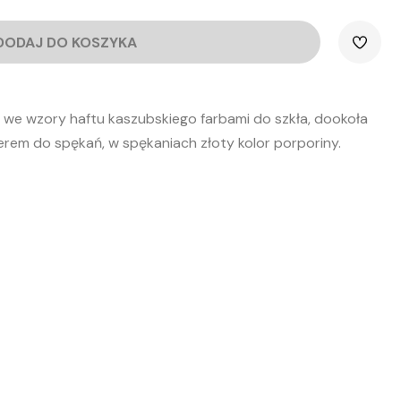
DODAJ DO KOSZYKA
y we wzory haftu kaszubskiego farbami do szkła, dookoła
em do spękań, w spękaniach złoty kolor porporiny.