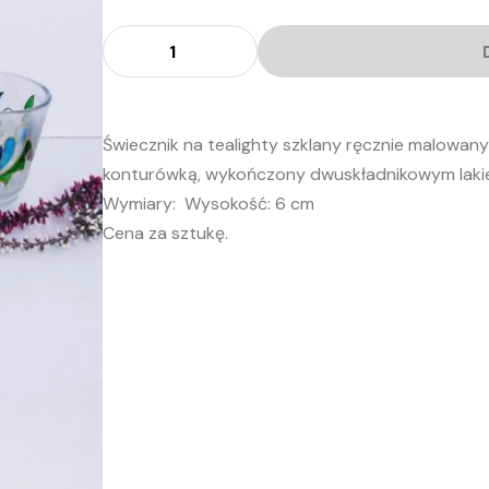
ilość
Świecznik
na
tealighty
Świecznik na tealighty szklany ręcznie malowan
konturówką, wykończony dwuskładnikowym lakier
Wymiary: Wysokość:
6 cm
Cena za sztukę.