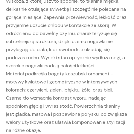
Wiskoza, z której uszyto spodnie, to tkanina miękka,
delikatnie otulająca sylwetkę i szczególnie polecana na
gorące miesiące. Zapewnia przewiewność, lekkość oraz
przyjemne uczucie chłodu w kontakcie ze skórą. W
odróżnieniu od bawełny czy lnu, charakteryzuje się
subtelniejszą strukturą, dzięki czemu nogawki nie
przylegają do ciała, lecz swobodnie układają się
podczas ruchu. Wysoki stan optycznie wydłuża nogi, a
szerokie nogawki nadają całości lekkości.
Materiał podkreśla bogaty kaszubski ornament –
motywy kwiatowe i geometryczne w intensywnych
kolorach: czerwieni, zieleni, błękitu, żółci oraz bieli.
Czarne tło wzmacnia kontrast wzoru, nadając
spodniom głębię i wyrazistość. Powierzchnia tkaniny
jest gładka, matowa i pozbawiona połysku, co zwiększa
walory użytkowe oraz ułatwia komponowanie stylizacji
na różne okazje.