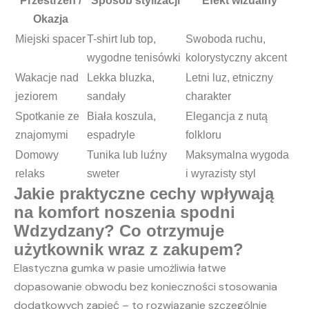
Przestrzeń /
Sposób stylizacji
Efekt wizualny
Okazja
Miejski spacer
T-shirt lub top,
Swoboda ruchu,
wygodne tenisówki
kolorystyczny akcent
Wakacje nad
Lekka bluzka,
Letni luz, etniczny
jeziorem
sandały
charakter
Spotkanie ze
Biała koszula,
Elegancja z nutą
znajomymi
espadryle
folkloru
Domowy
Tunika lub luźny
Maksymalna wygoda
relaks
sweter
i wyrazisty styl
Jakie praktyczne cechy wpływają
na komfort noszenia spodni
Wdzydzany? Co otrzymuje
użytkownik wraz z zakupem?
Elastyczna gumka w pasie umożliwia łatwe
dopasowanie obwodu bez konieczności stosowania
dodatkowych zapięć – to rozwiązanie szczególnie