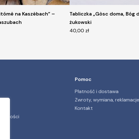
Witómë na Kaszëbach” –
Tabliczka „Gòsc doma, Bóg 
aszubach
żukowski
40,00
zł
Pomoc
Płatność i dostawa
Zwroty, wymiana, reklamacj
Kontakt
ywatności