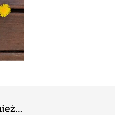
eż...