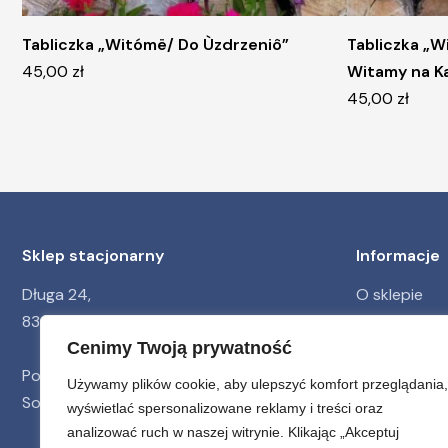
Tabliczka „Witómë/ Do Ùzdrzeniô”
Tabliczka „
45,00
zł
Witamy na K
45,00
zł
Sklep stacjonarny
Informacje
Długa 24,
O sklepie
83-400 Kościerzyna
Blog
Cenimy Twoją prywatność
Regulamin
Pon – Pt 9:30-17:30
Polityka pr
Używamy plików cookie, aby ulepszyć komfort przeglądania,
Sob 10:00-14:00
wyświetlać spersonalizowane reklamy i treści oraz
analizować ruch w naszej witrynie. Klikając „Akceptuj