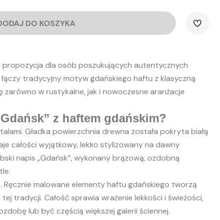
DODAJ DO KOSZYKA
a propozycja dla osób poszukujących autentycznych
łączy tradycyjny motyw gdańskiego haftu z klasyczną
ę zarówno w rustykalne, jak i nowoczesne aranżacje
 „Gdańsk” z haftem gdańskim?
talami. Gładka powierzchnia drewna została pokryta białą
aje całości wyjątkowy, lekko stylizowany na dawny
szubski napis „Gdańsk”, wykonany brązową, ozdobną
le.
e. Ręcznie malowane elementy haftu gdańskiego tworzą
ej tradycji. Całość sprawia wrażenie lekkości i świeżości,
dobę lub być częścią większej galerii ściennej.