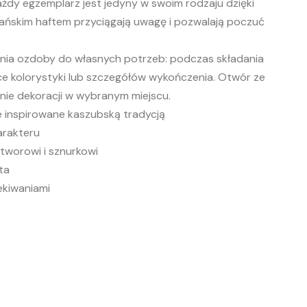
żdy egzemplarz jest jedyny w swoim rodzaju dzięki
ńskim haftem przyciągają uwagę i pozwalają poczuć
ia ozdoby do własnych potrzeb: podczas składania
e kolorystyki lub szczegółów wykończenia. Otwór ze
nie dekoracji w wybranym miejscu.
e inspirowane kaszubską tradycją
arakteru
tworowi i sznurkowi
ta
ekiwaniami