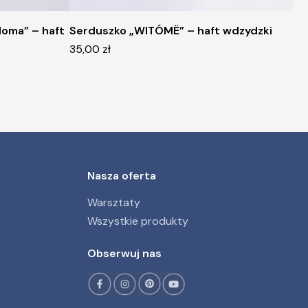
doma” – haft
Serduszko „WITÓMË” – haft wdzydzki
35,00
zł
Nasza oferta
Warsztaty
e
Wszystkie produkty
Obserwuj nas