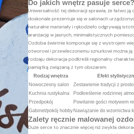
Do jakich wnętrz pasuje serce
Uniwersalność tej dekoracji sprawia, że łatwo j
doskonale prezentuje się w salonach urządzony
naturalne materiały i rękodzieło odgrywają istotn
aranżację w jasnych, minimalistycznych pomieszcz
Ozdoba świetnie komponuje się z wystrojem wiej
otworowi i przewleczonemu sznurkowi można ją ł
rodzaju dekoracja podkreśli regionalny charakt
pamiątką związaną z tym obszarem.
Rodzaj wnętrza
Efekt stylistycz
Nowoczesny salon
Zestawienie tradycji z prosto
Kuchnia rustykalna
Podkreślenie rodzinnej atmo
Przedpokój
Powitanie gości motywem r
Gabinet/pokój hobby
Nawiązanie do wzornictwa 
Zalety ręcznie malowanej ozd
Duże serce to znacznie więcej niż zwykła dekora