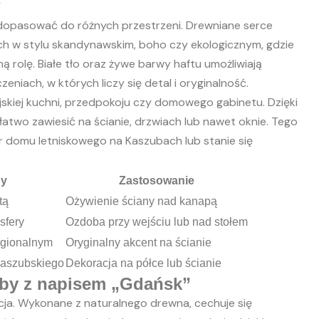
?
ą dopasować do różnych przestrzeni. Drewniane serce
ch w stylu skandynawskim, boho czy ekologicznym, gdzie
ą rolę. Białe tło oraz żywe barwy haftu umożliwiają
eniach, w których liczy się detal i oryginalność.
skiej kuchni, przedpokoju czy domowego gabinetu. Dzięki
atwo zawiesić na ścianie, drzwiach lub nawet oknie. Tego
er domu letniskowego na Kaszubach lub stanie się
ny
Zastosowanie
tą
Ożywienie ściany nad kanapą
sfery
Ozdoba przy wejściu lub nad stołem
egionalnym
Oryginalny akcent na ścianie
kaszubskiego
Dekoracja na półce lub ścianie
oby z napisem „Gdańsk”
cja. Wykonane z naturalnego drewna, cechuje się