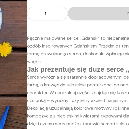
ilość
Serce
"Gdańsk"
z
haftem
gdańskim
Ręcznie malowane serce „Gdańsk” to niebanaln
ozdób inspirowanych Gdańskiem. Przedmiot ten 
formą drewnianego serca, doskonale wpisując si
wnętrz.
Jak prezentuje się duże serce
Serce wyróżnia się starannie dopracowanymi de
farbą, a krawędzie subtelnie postarzone, co nad
charakter. W centralnej części znajduje się ka
czcionką – wyraźny i czytelny akcent na jasnym t
Dekorację uzupełniają kolorowe motywy roślinn
kompozycję z niebieskimi kwiatami, typowymi dla t
dzięki czemu serce może stanowić samodzielną oz