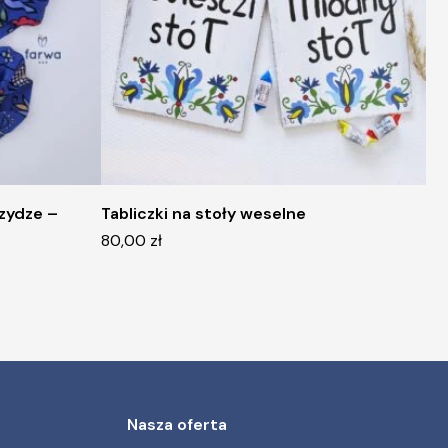
zydze –
Tabliczki na stoły weselne
80,00
zł
Nasza oferta