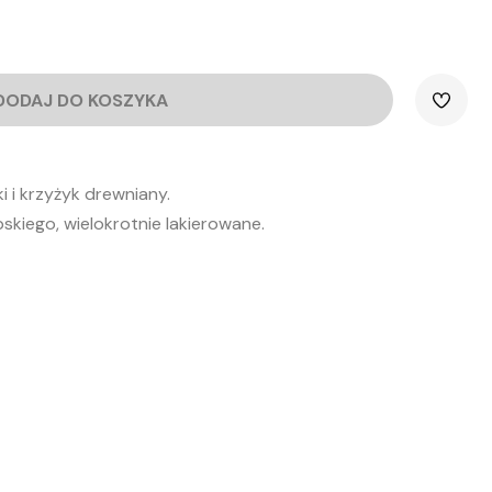
DODAJ DO KOSZYKA
i i krzyżyk drewniany.
skiego, wielokrotnie lakierowane.