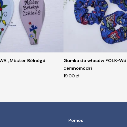
WA „Méster Bëlnégò
Gumka do włosów FOLK-Wd
cemnomòdri
19,00
zł
Pomoc