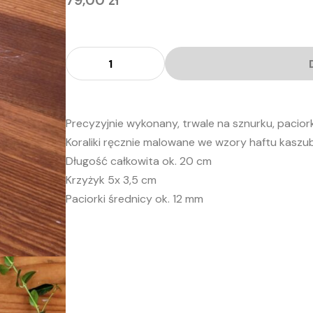
79,00
zł
ilość
Różaniec
kaszubski-
10
drewniana
na
sznurku
Złoty
Precyzyjnie wykonany, trwale na sznurku, paciork
Koraliki ręcznie malowane we wzory haftu kaszub
Długość całkowita ok. 20 cm
Krzyżyk 5x 3,5 cm
Paciorki średnicy ok. 12 mm