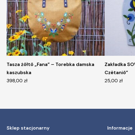
Tasza żôłtô „Fana” – Torebka damska
Zakładka SO
kaszubska
Czëtaniô”
398,00
zł
25,00
zł
Sklep stacjonarny
Informacje