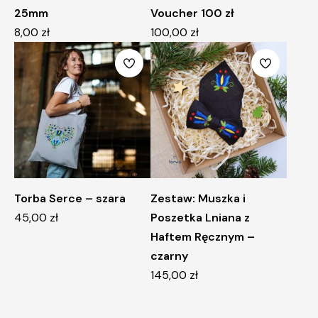
25mm
Voucher 100 zł
8,00
zł
100,00
zł
Torba Serce – szara
Zestaw: Muszka i
45,00
zł
Poszetka Lniana z
Haftem Ręcznym –
czarny
145,00
zł