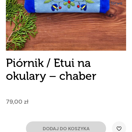
Piórnik / Etui na
okulary – chaber
79,00
zł
DODAJ DO KOSZYKA
ilość