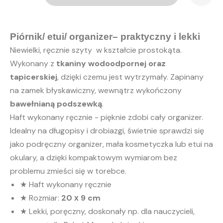
Piórnik
/
Etui
na
okulary
-
Piórnik/ etui/ organizer– praktyczny i lekki
chaber
Niewielki, ręcznie szyty w kształcie prostokąta.
Wykonany z
tkaniny wodoodpornej oraz
tapicerskiej
, dzięki czemu jest wytrzymały. Zapinany
na zamek błyskawiczny, wewnątrz wykończony
bawełnianą podszewką
.
Haft wykonany ręcznie - pięknie zdobi cały organizer.
Idealny na długopisy i drobiazgi, świetnie sprawdzi się
jako podręczny organizer, mała kosmetyczka lub etui na
okulary, a dzięki kompaktowym wymiarom bez
problemu zmieści się w torebce.
★ Haft wykonany ręcznie
★ Rozmiar:
20 х 9 cm
★ Lekki, poręczny, doskonały np. dla nauczycieli,