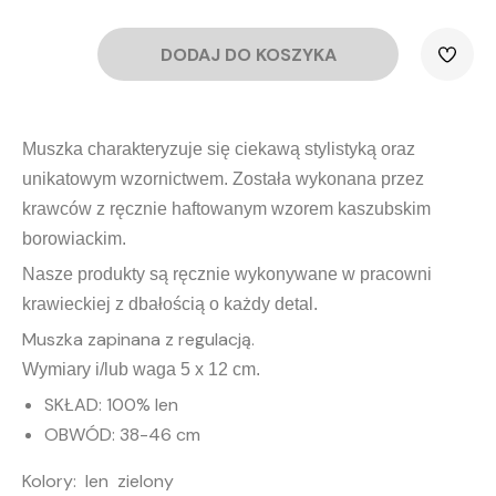
DODAJ DO KOSZYKA
ilość
Mucha
kaszubska
lniana
Haft
Borowiacki
-
zielona
Muszka charakteryzuje się ciekawą stylistyką oraz
unikatowym wzornictwem. Została wykonana przez
krawców z ręcznie haftowanym wzorem kaszubskim
borowiackim.
Nasze produkty są ręcznie wykonywane w pracowni
krawieckiej z dbałością o każdy detal.
Muszka zapinana z regulacją.
Wymiary i/lub waga 5 x 12 cm.
SKŁAD: 100% len
OBWÓD: 38-46 cm
Kolory: len zielony