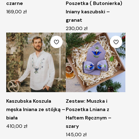
czarne
Poszetka ( Butonierka)
169,00
zł
lniany kaszubski –
granat
230,00
zł
Kaszubska Koszula
Zestaw: Muszka i
męska lniana ze stójką –
Poszetka Lniana z
biała
Haftem Ręcznym –
410,00
zł
szary
145,00
zł