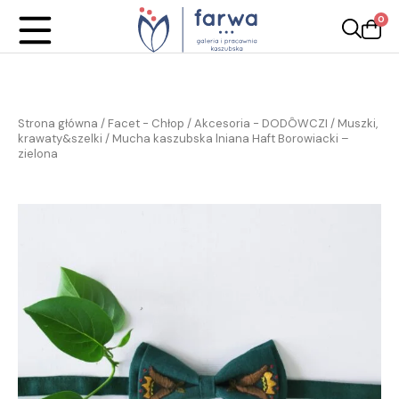
0
Strona główna
/
Facet - Chłop
/
Akcesoria - DODÔWCZI
/
Muszki,
krawaty&szelki
/ Mucha kaszubska lniana Haft Borowiacki –
zielona