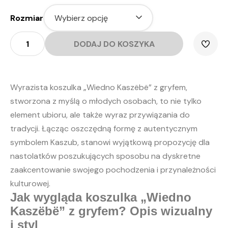
Rozmiar
ilość
Koszulka
DODAJ DO KOSZYKA
"Wiedno
Kaszëbë"
z
Gryfem
-
młodzież
Wyrazista koszulka „Wiedno Kaszëbë” z gryfem,
stworzona z myślą o młodych osobach, to nie tylko
element ubioru, ale także wyraz przywiązania do
tradycji. Łącząc oszczędną formę z autentycznym
symbolem Kaszub, stanowi wyjątkową propozycję dla
nastolatków poszukujących sposobu na dyskretne
zaakcentowanie swojego pochodzenia i przynależności
kulturowej.
Jak wygląda koszulka „Wiedno
Kaszëbë” z gryfem? Opis wizualny
i styl