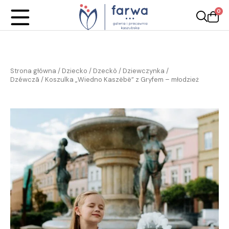
0
Strona główna
/
Dziecko / Dzeckò
/
Dziewczynka /
Dzéwczã
/ Koszulka „Wiedno Kaszëbë” z Gryfem – młodzież