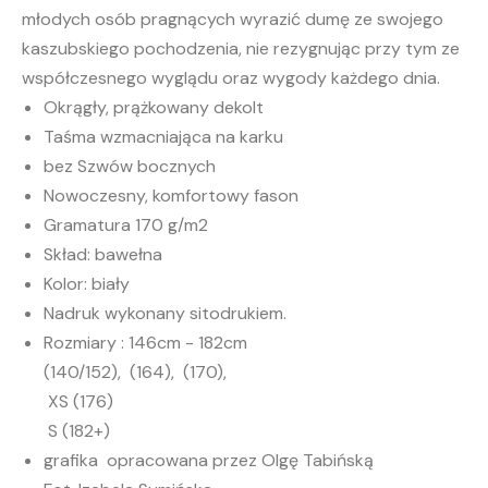
młodych osób pragnących wyrazić dumę ze swojego
kaszubskiego pochodzenia, nie rezygnując przy tym ze
współczesnego wyglądu oraz wygody każdego dnia.
Okrągły, prążkowany dekolt
Taśma wzmacniająca na karku
bez Szwów bocznych
Nowoczesny, komfortowy fason
Gramatura 170 g/m2
Skład: bawełna
Kolor: biały
Nadruk wykonany sitodrukiem.
Rozmiary : 146cm - 182cm
(140/152), (164), (170),
XS (176)
S (182+)
grafika opracowana przez Olgę Tabińską