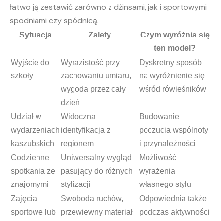
łatwo ją zestawić zarówno z dżinsami, jak i sportowymi
spodniami czy spódnicą.
Sytuacja
Zalety
Czym wyróżnia się
ten model?
Wyjście do
Wyrazistość przy
Dyskretny sposób
szkoły
zachowaniu umiaru,
na wyróżnienie się
wygoda przez cały
wśród rówieśników
dzień
Udział w
Widoczna
Budowanie
wydarzeniach
identyfikacja z
poczucia wspólnoty
kaszubskich
regionem
i przynależności
Codzienne
Uniwersalny wygląd
Możliwość
spotkania ze
pasujący do różnych
wyrażenia
znajomymi
stylizacji
własnego stylu
Zajęcia
Swoboda ruchów,
Odpowiednia także
sportowe lub
przewiewny materiał
podczas aktywności