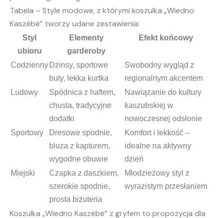
Tabela – Style modowe, z którymi koszulka „Wiedno
Kaszëbë” tworzy udane zestawienia:
Styl
Elementy
Efekt końcowy
ubioru
garderoby
Codzienny
Dżinsy, sportowe
Swobodny wygląd z
buty, lekka kurtka
regionalnym akcentem
Ludowy
Spódnica z haftem,
Nawiązanie do kultury
chusta, tradycyjne
kaszubskiej w
dodatki
nowoczesnej odsłonie
Sportowy
Dresowe spodnie,
Komfort i lekkość –
bluza z kapturem,
idealne na aktywny
wygodne obuwie
dzień
Miejski
Czapka z daszkiem,
Młodzieżowy styl z
szerokie spodnie,
wyrazistym przesłaniem
prosta biżuteria
Koszulka „Wiedno Kaszëbë” z gryfem to propozycja dla