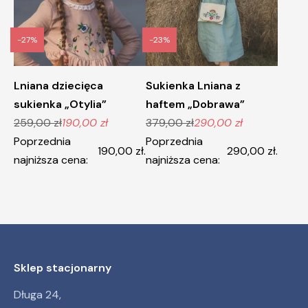
-27%
-23%
Lniana dziecięca
Sukienka Lniana z
sukienka „Otylia”
haftem „Dobrawa”
259,00
zł
190,00
zł
379,00
zł
290,00
zł
Pierwotna
Aktualna
Pierwotna
Aktualna
Poprzednia
Poprzednia
cena
cena
cena
cena
190,00
zł
.
290,00
zł
.
najniższa cena:
najniższa cena:
wynosiła:
wynosi:
wynosiła:
wynosi:
259,00 zł.
190,00 zł.
379,00 zł.
290,00 zł.
Sklep stacjonarny
Długa 24,