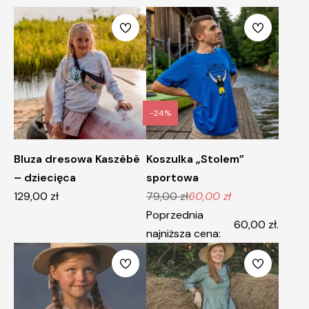
-24%
Bluza dresowa Kaszëbë
Koszulka „Stolem”
– dziecięca
sportowa
129,00
zł
79,00
zł
60,00
zł
Pierwotna
Aktualna
Poprzednia
cena
cena
60,00
zł
.
najniższa cena:
wynosiła:
wynosi:
79,00 zł.
60,00 zł.