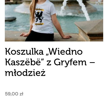
Koszulka „Wiedno
Kaszëbë” z Gryfem –
młodzież
59,00
zł