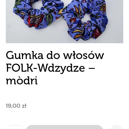
Gumka do włosów
FOLK-Wdzydze –
mòdri
19,00
zł
ilość