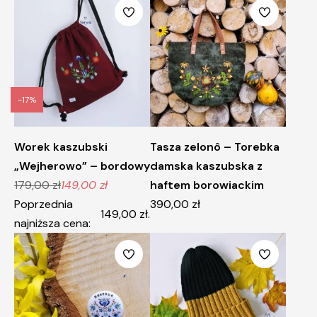
-17%
Worek kaszubski
Tasza zelonô – Torebka
„Wejherowo” – bordowy
damska kaszubska z
179,00
zł
149,00
zł
haftem borowiackim
Pierwotna
Aktualna
Poprzednia
390,00
zł
cena
cena
149,00
zł
.
najniższa cena:
wynosiła:
wynosi:
179,00 zł.
149,00 zł.