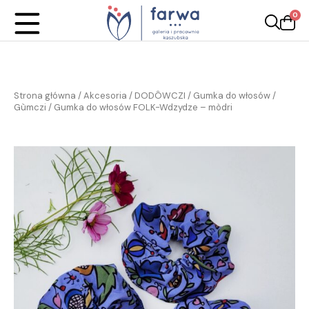
0
Strona główna
/
Akcesoria / DODÔWCZI
/
Gumka do włosów /
Gùmczi
/ Gumka do włosów FOLK-Wdzydze – mòdri