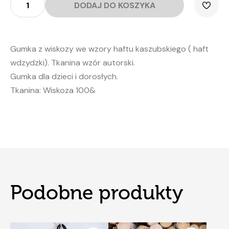
Gumka
DODAJ DO KOSZYKA
do
włosów
FOLK-
Wdzydze
-
mòdri
Gumka z wiskozy we wzory haftu kaszubskiego ( haft
wdzydzki). Tkanina wzór autorski.
Gumka dla dzieci i dorosłych.
Tkanina: Wiskoza 100&
Podobne produkty