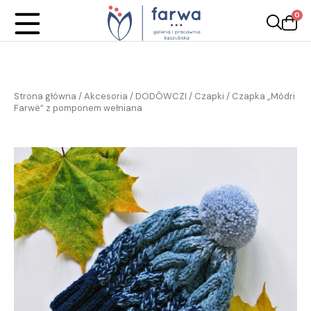
0
Strona główna
/
Akcesoria / DODÔWCZI
/
Czapki
/ Czapka „Mòdri
Farwë” z pomponem wełniana