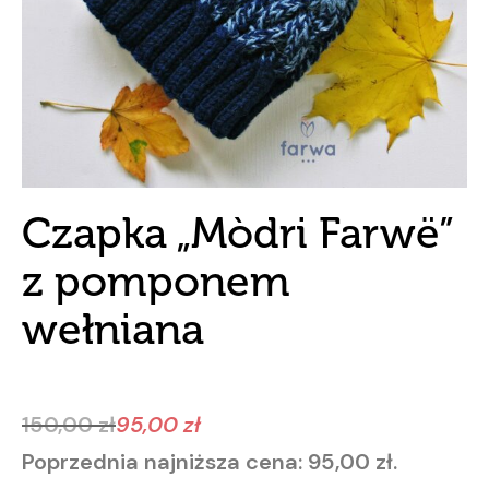
Czapka „Mòdri Farwë”
z pomponem
wełniana
150,00
zł
95,00
zł
Pierwotna
Aktualna
Poprzednia najniższa cena:
95,00
zł
.