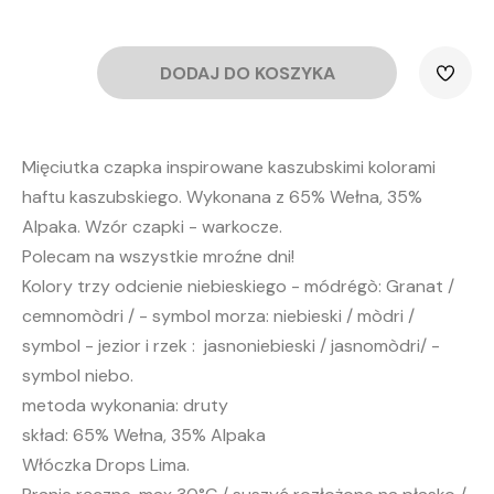
cena
cena
wynosiła:
wynosi:
DODAJ DO KOSZYKA
150,00 zł.
95,00 zł.
ilość
Czapka
"Mòdri
Farwë"
z
pomponem
wełniana
Mięciutka czapka inspirowane kaszubskimi kolorami
haftu kaszubskiego. Wykonana z 65% Wełna, 35%
Alpaka. Wzór czapki - warkocze.
Polecam na wszystkie mroźne dni!
Kolory trzy odcienie niebieskiego - módrégò: Granat /
cemnomòdri / - symbol morza: niebieski / mòdri /
symbol - jezior i rzek : jasnoniebieski / jasnomòdri/ -
symbol niebo.
metoda wykonania: druty
skład: 65% Wełna, 35% Alpaka
Włóczka Drops Lima.