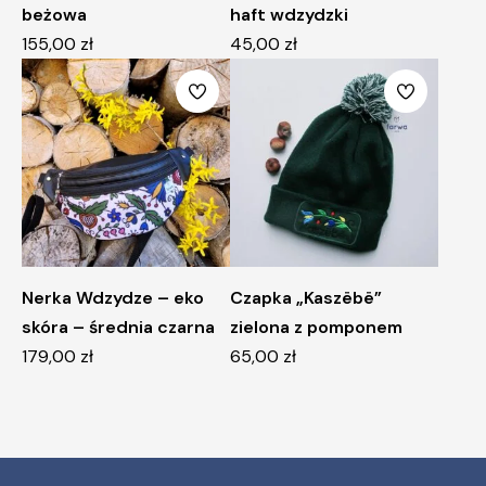
beżowa
haft wdzydzki
155,00
zł
45,00
zł
Nerka Wdzydze – eko
Czapka „Kaszëbë”
skóra – średnia czarna
zielona z pomponem
179,00
zł
65,00
zł