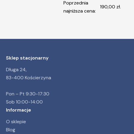
Poprzednia
cena
cena
190,00
zł
.
najniższa cena:
wynosiła:
wynosi:
239,00 zł.
190,00 zł.
Sklep stacjonarny
Długa 24,
83-400 Kościerzyna
Pon – Pt 9:30-17:30
Sob 10:00-14:00
Informacje
O sklepie
Blog