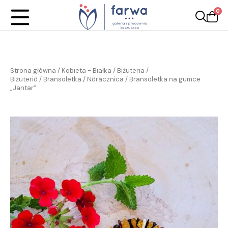
0
Strona główna
/
Kobieta - Białka
/
Biżuteria /
Biżuteriô
/
Bransoletka / Nôrãcznica
/ Bransoletka na gumce
„Jantar”