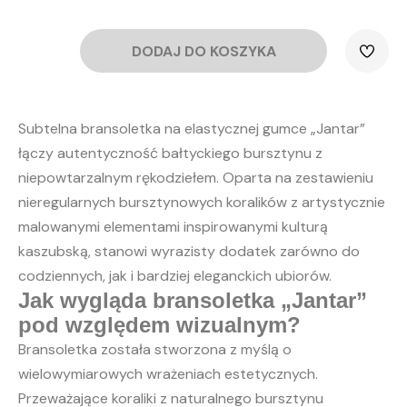
DODAJ DO KOSZYKA
ilość
Bransoletka
na
gumce
"Jantar"
Subtelna bransoletka na elastycznej gumce „Jantar”
łączy autentyczność bałtyckiego bursztynu z
niepowtarzalnym rękodziełem. Oparta na zestawieniu
nieregularnych bursztynowych koralików z artystycznie
malowanymi elementami inspirowanymi kulturą
kaszubską, stanowi wyrazisty dodatek zarówno do
codziennych, jak i bardziej eleganckich ubiorów.
Jak wygląda bransoletka „Jantar”
pod względem wizualnym?
Bransoletka została stworzona z myślą o
wielowymiarowych wrażeniach estetycznych.
Przeważające koraliki z naturalnego bursztynu