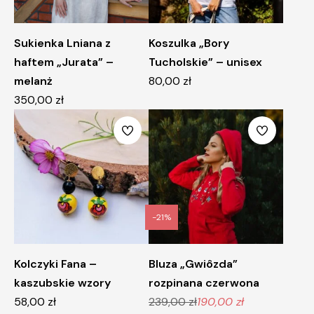
Sukienka Lniana z
Koszulka „Bory
haftem „Jurata” –
Tucholskie” – unisex
melanż
80,00
zł
350,00
zł
-21%
Kolczyki Fana –
Bluza „Gwiôzda”
kaszubskie wzory
rozpinana czerwona
58,00
zł
239,00
zł
190,00
zł
Pierwotna
Aktualna