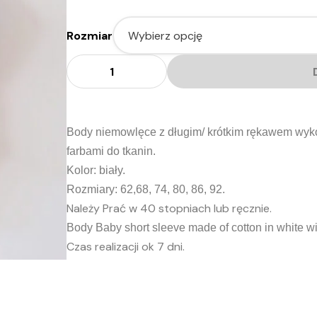
Rozmiar
ilość
Body
kaszubskie
Body niemowlęce z długim/ krótkim rękawem wy
farbami do tkanin.
Kolor: biały.
Rozmiary: 62,68, 74, 80, 86, 92.
Należy Prać w 40 stopniach lub ręcznie.
Body Baby short sleeve made ​​of cotton in white wit
Czas realizacji ok 7 dni.