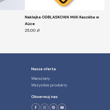
Naklejka ODBLASKOWA Môłi Kaszëba w
Aùce
25,00
zł
Nasza oferta
Warsztaty
e
Wszystkie produkty
Obserwuj nas