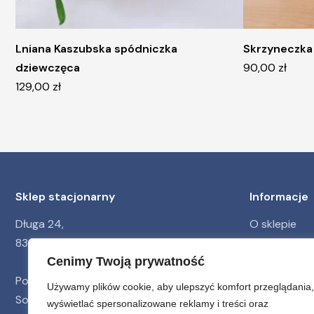
Lniana Kaszubska spódniczka
Skrzyneczka 
dziewczęca
90,00
zł
129,00
zł
Sklep stacjonarny
Informacje
Długa 24,
O sklepie
83-400 Kościerzyna
Blog
Cenimy Twoją prywatność
Regulamin
Pon – Pt 9:30-17:30
Polityka pr
Używamy plików cookie, aby ulepszyć komfort przeglądania,
Sob 10:00-14:00
wyświetlać spersonalizowane reklamy i treści oraz