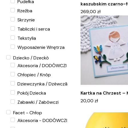
Pudełka
kaszubskim czarno-f
Rzeźba
269,00
zł
Skrzynie
Tabliczki i serca
Tekstylia
Wyposażenie Wnętrza
Dziecko / Dzeckò
Akcesoria / DODÔWCZI
Chłopiec / Knôp
Dziewczynka / Dzéwczã
Pokój Dziecka
Kartka na Chrzest –
20,00
zł
Zabawki / Zabôwczi
Facet - Chłop
Akcesoria - DODÔWCZI