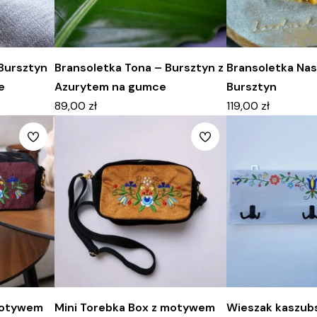
 Bursztyn
Bransoletka Tona – Bursztyn z
Bransoletka Nas
e
Azurytem na gumce
Bursztyn
89,00
zł
119,00
zł
motywem
Mini Torebka Box z motywem
Wieszak kaszubs