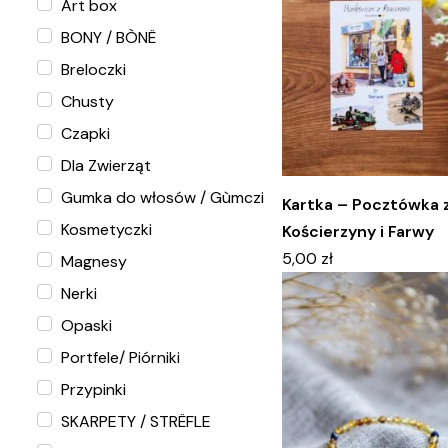
Art box
BONY / BÒNË
Breloczki
Chusty
Czapki
Dla Zwierząt
Gumka do włosów / Gùmczi
Kartka – Pocztówka 
Kosmetyczki
Kościerzyny i Farwy
5,00
zł
Magnesy
Nerki
Opaski
Portfele/ Piórniki
Przypinki
SKARPETY / STRËFLE