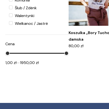
Komunia
Ślub / Zdënk
Walentynki
Wielkanoc / Jastrë
Koszulka „Bory Tucho
damska
Cena
80,00
zł
1,00 zł
—
1950,00 zł