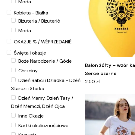
Moda
Kobieta - Białka
Biżuteria / Biżuteriô
Moda
OKAZJE % / WËPRZEDANIÉ
Święta i okazje
Boże Narodzenie / Gòdë
Balon żółty – wzór k
Chrzciny
Serce czarne
Dzień Babci i Dziadka - Dzéń
2,50
zł
Starczi i Starka
Dzień Mamy, Dzień Taty /
Dzéń Mëmczi, Dzéń Òjca
Inne Okazje
Kartki okolicznościowe