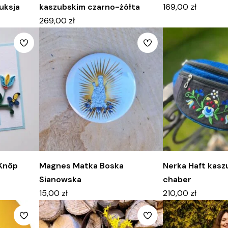
uksja
kaszubskim czarno-żółta
169,00
zł
269,00
zł
 Knôp
Magnes Matka Boska
Nerka Haft kasz
Sianowska
chaber
15,00
zł
210,00
zł