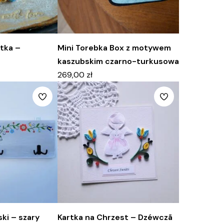
tka –
Mini Torebka Box z motywem
kaszubskim czarno-turkusowa
269,00
zł
ki – szary
Kartka na Chrzest – Dzéwczã