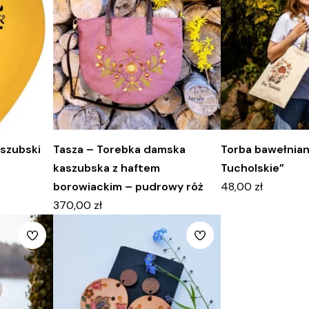
aszubski
Tasza – Torebka damska
Torba bawełnian
kaszubska z haftem
Tucholskie”
borowiackim – pudrowy róż
48,00
zł
370,00
zł