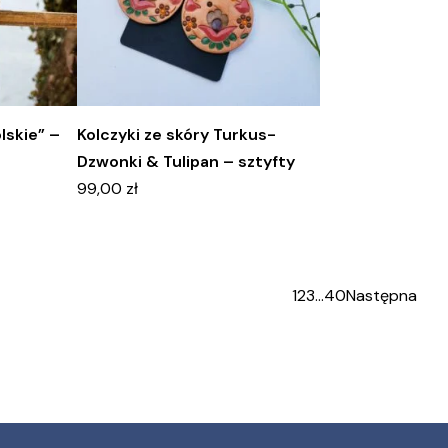
lskie” –
Kolczyki ze skóry Turkus-
Dzwonki & Tulipan – sztyfty
99,00
zł
1
2
3
…
40
Następna