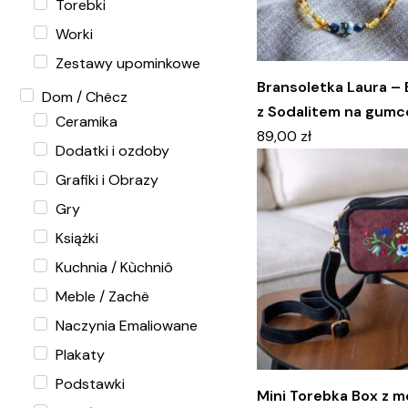
Torebki
Worki
Zestawy upominkowe
Bransoletka Laura –
Dom / Chëcz
z Sodalitem na gumc
Ceramika
89,00
zł
Dodatki i ozdoby
Grafiki i Obrazy
Gry
Książki
Kuchnia / Kùchniô
Meble / Zachë
Naczynia Emaliowane
Plakaty
Podstawki
Mini Torebka Box z 